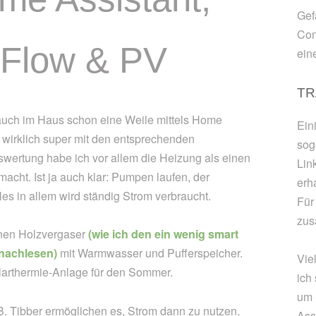
Gef
Con
Flow & PV
ein
TR
uch im Haus schon eine Weile mittels Home
Ein
h wirklich super mit den entsprechenden
sog
swertung habe ich vor allem die Heizung als einen
Lin
acht. Ist ja auch klar: Pumpen laufen, der
erh
les in allem wird ständig Strom verbraucht.
Für
zus
inen Holzvergaser
(wie ich den ein wenig smart
 nachlesen)
mit Warmwasser und Pufferspeicher.
Vie
olarthermie-Anlage für den Sommer.
ich
um 
B. Tibber ermöglichen es, Strom dann zu nutzen,
Assi