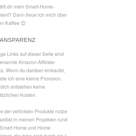
ällt dir mein Smart-Home-
tent? Dann freue ich mich über
en Kaffee 😊
ANSPARENZ
ige Links auf dieser Seite sind
enannte Amazon-Affiliate-
ks. Wenn du darüber einkaufst,
alte ich eine kleine Provision.
 dich entstehen keine
ätzlichen Kosten.
le der verlinkten Produkte nutze
 selbst in meinen Projekten rund
Smart Home und Home
stant. die links sind durch ein *