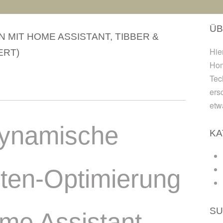
ÜB
MIT HOME ASSISTANT, TIBBER &
Hie
ERT)
Hom
Tec
ers
etw
ynamische
KA
ten-Optimierung
SU
me Assistant,